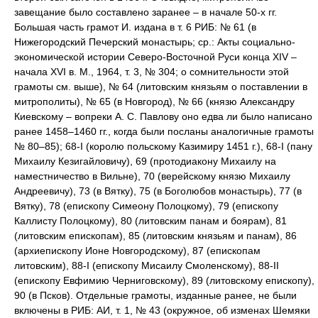
завещание было составлено заранее – в начале 50-х гг.
Большая часть грамот И. издана в т. 6 РИБ: № 61 (в
Нижегородский Печерский монастырь; ср.: Акты социально-
экономической истории Северо-Восточной Руси конца XIV –
начала XVI в. М., 1964, т. 3, № 304; о сомнительности этой
грамоты см. выше), № 64 (литовским князьям о поставлении в
митрополиты), № 65 (в Новгород), № 66 (князю Александру
Киевскому – вопреки А. С. Павлову оно едва ли было написано
ранее 1458–1460 гг., когда были посланы аналогичные грамоты
№ 80–85); 68-I (королю польскому Казимиру 1451 г.), 68-I (пану
Михаилу Кезигайловичу), 69 (протодиакону Михаилу на
наместничество в Вильне), 70 (верейскому князю Михаилу
Андреевичу), 73 (в Вятку), 75 (в Боголюбов монастырь), 77 (в
Вятку), 78 (епископу Симеону Полоцкому), 79 (епископу
Каллисту Полоцкому), 80 (литовским панам и боярам), 81
(литовским епископам), 85 (литовским князьям и панам), 86
(архиепископу Ионе Новгородскому), 87 (епископам
литовским), 88-I (епископу Мисаилу Смоленскому), 88-II
(епископу Евфимию Черниговскому), 89 (литовскому епископу),
90 (в Псков). Отдельные грамоты, изданные ранее, не были
включены в РИБ: АИ, т. 1, № 43 (окружное, об изменах Шемяки