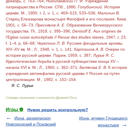
декабрь, с. 763–764;
Николаевский П. Ф.
Учреждение
патриаршества в России. СПб., 1880;
Голубинский.
История
церкви. М., 1900, т. 2, ч. 1, с. 469–515, 533–536;
Малинин В.
Старец Елеазарова монастыря Филофей и его послания. Киев,
1901, с. 56–73;
Пресняков А. Е.
Образование Великорусского
государства. Пг., 1918, с. 395–396;
Denisoff Е.
Aux origines de
l’Eglise russe autocéphale // Revue des études slaves, 1947, t. 23,
f. 1–4, p. 66–68;
Черепнин Л. В.
Русские феодальные архивы
XIV–XV вв. М.; Л., 1948, ч. 1, с. 141;
Карташов А. В.
Очерки по
истории русской церкви. Париж, 1959, с. 387;
Лурье Я. С.
Идеологическая борьба в русской публицистике конца XV –
начала XVI в. М.; Л., 1960, с. 362–371;
Белякова Е. В.
К истории
учреждения автокефалии русской церкви // Россия на путях
централизации. М., 1982, с. 152–154.
Я. С. Лурье
Словарь книжников и книжности Древней Руси
.
Игры ⚽
Нужно решить контрольную?
Иона, архиепископ
Иона, игумен Глушицкого
Новгородский и Псковский
монастыря