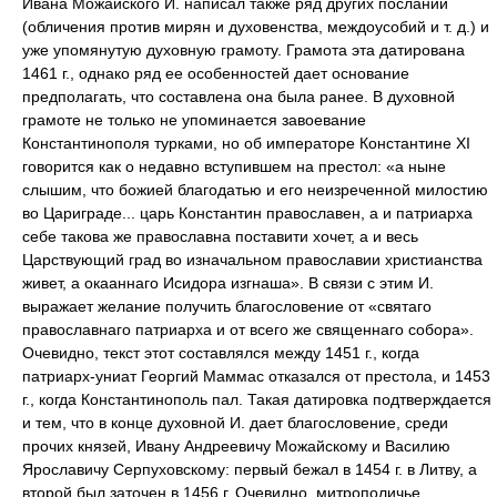
Ивана Можайского И. написал также ряд других посланий
(обличения против мирян и духовенства, междоусобий и т. д.) и
уже упомянутую духовную грамоту. Грамота эта датирована
1461 г., однако ряд ее особенностей дает основание
предполагать, что составлена она была ранее. В духовной
грамоте не только не упоминается завоевание
Константинополя турками, но об императоре Константине XI
говорится как о недавно вступившем на престол: «а ныне
слышим, что божией благодатью и его неизреченной милостию
во Цариграде... царь Константин православен, а и патриарха
себе такова же православна поставити хочет, а и весь
Царствующий град во изначальном православии христианства
живет, а окааннаго Исидора изгнаша». В связи с этим И.
выражает желание получить благословение от «святаго
православнаго патриарха и от всего же священнаго собора».
Очевидно, текст этот составлялся между 1451 г., когда
патриарх-униат Георгий Маммас отказался от престола, и 1453
г., когда Константинополь пал. Такая датировка подтверждается
и тем, что в конце духовной И. дает благословение, среди
прочих князей, Ивану Андреевичу Можайскому и Василию
Ярославичу Серпуховскому: первый бежал в 1454 г. в Литву, а
второй был заточен в 1456 г. Очевидно, митрополичье