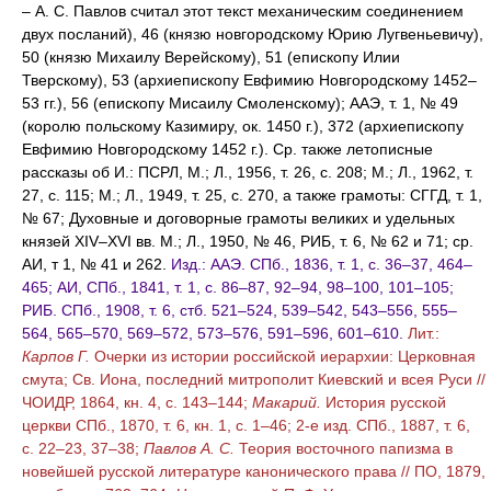
– А. С. Павлов считал этот текст механическим соединением
двух посланий), 46 (князю новгородскому Юрию Лугвеньевичу),
50 (князю Михаилу Верейскому), 51 (епископу Илии
Тверскому), 53 (архиепископу Евфимию Новгородскому 1452–
53 гг.), 56 (епископу Мисаилу Смоленскому); ААЭ, т. 1, № 49
(королю польскому Казимиру, ок. 1450 г.), 372 (архиепископу
Евфимию Новгородскому 1452 г.). Ср. также летописные
рассказы об И.: ПСРЛ, М.; Л., 1956, т. 26, с. 208; М.; Л., 1962, т.
27, с. 115; М.; Л., 1949, т. 25, с. 270, а также грамоты: СГГД, т. 1,
№ 67; Духовные и договорные грамоты великих и удельных
князей XIV–XVI вв. М.; Л., 1950, № 46, РИБ, т. 6, № 62 и 71; ср.
АИ, т 1, № 41 и 262.
Изд.: ААЭ. СПб., 1836, т. 1, с. 36–37, 464–
465; АИ, СПб., 1841, т. 1, с. 86–87, 92–94, 98–100, 101–105;
РИБ. СПб., 1908, т. 6, стб. 521–524, 539–542, 543–556, 555–
564, 565–570, 569–572, 573–576, 591–596, 601–610.
Лит.:
Карпов Г.
Очерки из истории российской иерархии: Церковная
смута; Св. Иона, последний митрополит Киевский и всея Руси //
ЧОИДР, 1864, кн. 4, с. 143–144;
Макарий.
История русской
церкви СПб., 1870, т. 6, кн. 1, с. 1–46; 2-е изд. СПб., 1887, т. 6,
с. 22–23, 37–38;
Павлов А. С.
Теория восточного папизма в
новейшей русской литературе канонического права // ПО, 1879,